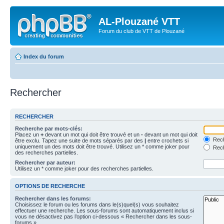
AL-Plouzané VTT
Forum du club de VTT de Plouzané
Index du forum
Rechercher
RECHERCHER
Recherche par mots-clés:
Placez un
+
devant un mot qui doit être trouvé et un
-
devant un mot qui doit
Rech
être exclu. Tapez une suite de mots séparés par des
|
entre crochets si
uniquement un des mots doit être trouvé. Utilisez un * comme joker pour
Rech
des recherches partielles.
Rechercher par auteur:
Utilisez un * comme joker pour des recherches partielles.
OPTIONS DE RECHERCHE
Rechercher dans les forums:
Choisissez le forum ou les forums dans le(s)quel(s) vous souhaitez
effectuer une recherche. Les sous-forums sont automatiquement inclus si
vous ne désactivez pas l’option ci-dessous « Rechercher dans les sous-
forums ».