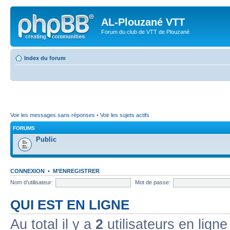
AL-Plouzané VTT
Forum du club de VTT de Plouzané
Index du forum
Voir les messages sans réponses
•
Voir les sujets actifs
FORUMS
Public
CONNEXION
•
M’ENREGISTRER
Nom d’utilisateur:
Mot de passe:
QUI EST EN LIGNE
Au total il y a
2
utilisateurs en ligne 