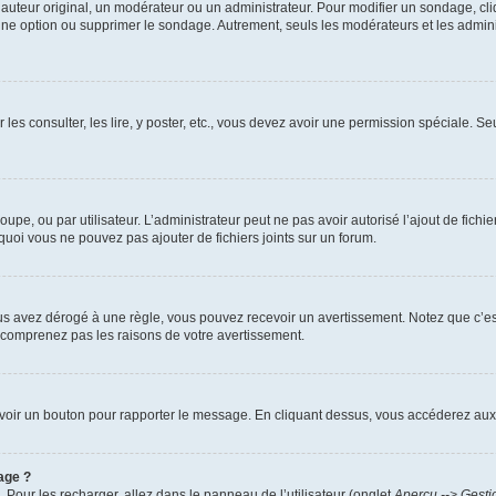
uteur original, un modérateur ou un administrateur. Pour modifier un sondage, cl
 une option ou supprimer le sondage. Autrement, seuls les modérateurs et les admin
 les consulter, les lire, y poster, etc., vous devez avoir une permission spéciale. 
roupe, ou par utilisateur. L’administrateur peut ne pas avoir autorisé l’ajout de fich
uoi vous ne pouvez pas ajouter de fichiers joints sur un forum.
s avez dérogé à une règle, vous pouvez recevoir un avertissement. Notez que c’est
e comprenez pas les raisons de votre avertissement.
ez voir un bouton pour rapporter le message. En cliquant dessus, vous accéderez aux
age ?
. Pour les recharger, allez dans le panneau de l’utilisateur (onglet
Aperçu --> Gesti