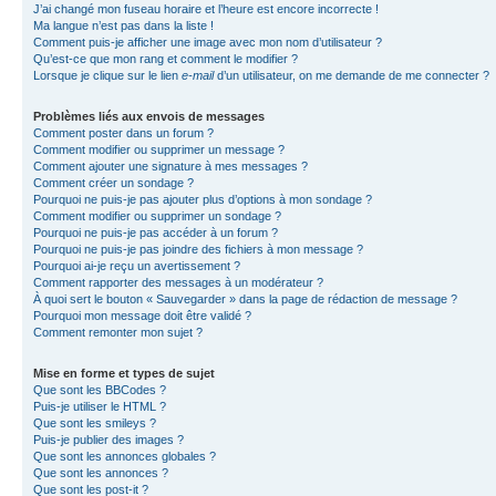
J’ai changé mon fuseau horaire et l’heure est encore incorrecte !
Ma langue n’est pas dans la liste !
Comment puis-je afficher une image avec mon nom d’utilisateur ?
Qu’est-ce que mon rang et comment le modifier ?
Lorsque je clique sur le lien
e-mail
d’un utilisateur, on me demande de me connecter ?
Problèmes liés aux envois de messages
Comment poster dans un forum ?
Comment modifier ou supprimer un message ?
Comment ajouter une signature à mes messages ?
Comment créer un sondage ?
Pourquoi ne puis-je pas ajouter plus d’options à mon sondage ?
Comment modifier ou supprimer un sondage ?
Pourquoi ne puis-je pas accéder à un forum ?
Pourquoi ne puis-je pas joindre des fichiers à mon message ?
Pourquoi ai-je reçu un avertissement ?
Comment rapporter des messages à un modérateur ?
À quoi sert le bouton « Sauvegarder » dans la page de rédaction de message ?
Pourquoi mon message doit être validé ?
Comment remonter mon sujet ?
Mise en forme et types de sujet
Que sont les BBCodes ?
Puis-je utiliser le HTML ?
Que sont les smileys ?
Puis-je publier des images ?
Que sont les annonces globales ?
Que sont les annonces ?
Que sont les post-it ?