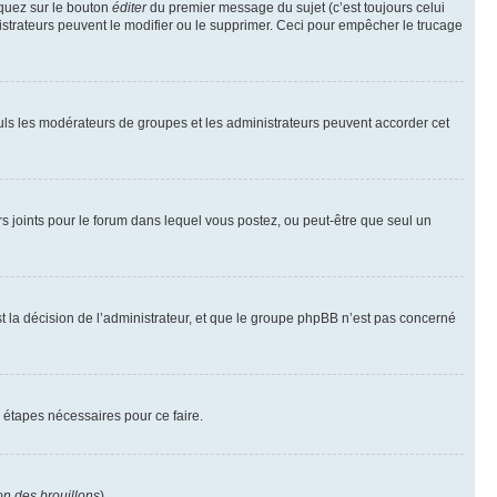
iquez sur le bouton
éditer
du premier message du sujet (c’est toujours celui
istrateurs peuvent le modifier ou le supprimer. Ceci pour empêcher le trucage
Seuls les modérateurs de groupes et les administrateurs peuvent accorder cet
iers joints pour le forum dans lequel vous postez, ou peut-être que seul un
 la décision de l’administrateur, et que le groupe phpBB n’est pas concerné
 étapes nécessaires pour ce faire.
on des brouillons
).