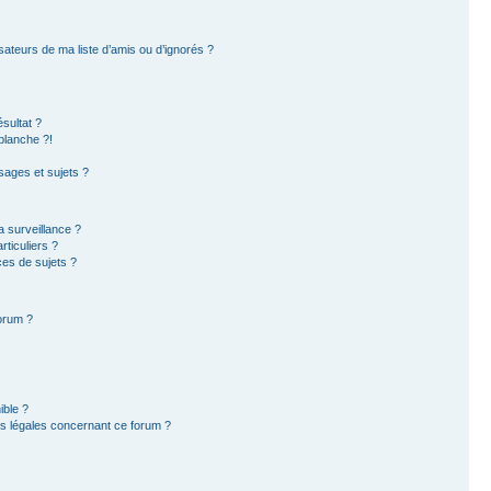
sateurs de ma liste d’amis ou d’ignorés ?
sultat ?
blanche ?!
ages et sujets ?
la surveillance ?
ticuliers ?
es de sujets ?
forum ?
ible ?
ns légales concernant ce forum ?