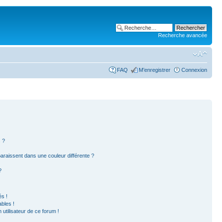
Recherche avancée
FAQ
M’enregistrer
Connexion
 ?
paraissent dans une couleur différente ?
?
s !
bles !
 utilisateur de ce forum !