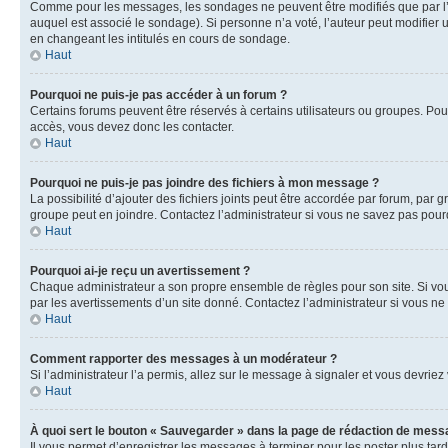
Comme pour les messages, les sondages ne peuvent être modifiés que par l’a
auquel est associé le sondage). Si personne n’a voté, l’auteur peut modifier
en changeant les intitulés en cours de sondage.
Haut
Pourquoi ne puis-je pas accéder à un forum ?
Certains forums peuvent être réservés à certains utilisateurs ou groupes. Pour
accès, vous devez donc les contacter.
Haut
Pourquoi ne puis-je pas joindre des fichiers à mon message ?
La possibilité d’ajouter des fichiers joints peut être accordée par forum, par g
groupe peut en joindre. Contactez l’administrateur si vous ne savez pas pourq
Haut
Pourquoi ai-je reçu un avertissement ?
Chaque administrateur a son propre ensemble de règles pour son site. Si vou
par les avertissements d’un site donné. Contactez l’administrateur si vous n
Haut
Comment rapporter des messages à un modérateur ?
Si l’administrateur l’a permis, allez sur le message à signaler et vous devri
Haut
À quoi sert le bouton « Sauvegarder » dans la page de rédaction de mess
Il vous permet d’enregistrer les messages à terminer pour les poster plus tard