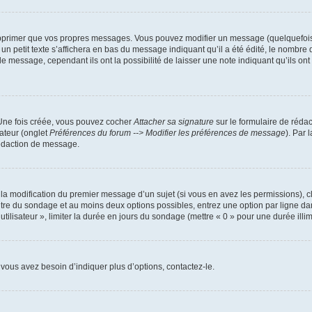
pprimer que vos propres messages. Vous pouvez modifier un message (quelquefois d
it texte s’affichera en bas du message indiquant qu’il a été édité, le nombre de fo
message, cependant ils ont la possibilité de laisser une note indiquant qu’ils ont m
 Une fois créée, vous pouvez cocher
Attacher sa signature
sur le formulaire de réda
ateur (onglet
Préférences du forum --> Modifier les préférences de message
). Par 
rédaction de message.
u la modification du premier message d’un sujet (si vous en avez les permissions), c
titre du sondage et au moins deux options possibles, entrez une option par ligne
utilisateur », limiter la durée en jours du sondage (mettre « 0 » pour une durée illimi
vous avez besoin d’indiquer plus d’options, contactez-le.