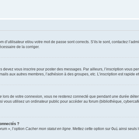
d’utilisateur et/ou votre mot de passe sont corrects. S’ils le sont, contactez l’admi
écessaire de la corriger.
s devez vous inscrire pour poster des messages. Par ailleurs, l’inscription vous p
mails aux autres membres, l’adhésion à des groupes, etc. L’inscription est rapide e
te
lors de votre connexion, vous ne resterez connecté que pendant une durée déterm
vous utilisez un ordinateur public pour accéder au forum (bibliothèque, cybercafé, u
connectés ?
orum », l’option
Cacher mon statut en ligne
. Mettez cette option sur
Oui
ainsi seuls 