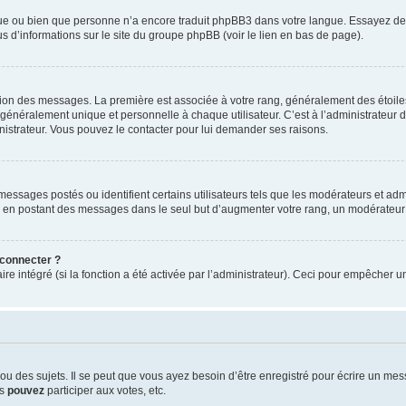
ngue ou bien que personne n’a encore traduit phpBB3 dans votre langue. Essayez de d
us d’informations sur le site du groupe phpBB (voir le lien en bas de page).
ation des messages. La première est associée à votre rang, généralement des étoile
éralement unique et personnelle à chaque utilisateur. C’est à l’administrateur d’ac
inistrateur. Vous pouvez le contacter pour lui demander ses raisons.
essages postés ou identifient certains utilisateurs tels que les modérateurs et admi
ums en postant des messages dans le seul but d’augmenter votre rang, un modérateu
 connecter ?
ire intégré (si la fonction a été activée par l’administrateur). Ceci pour empêcher un
 des sujets. Il se peut que vous ayez besoin d’être enregistré pour écrire un mes
us
pouvez
participer aux votes, etc.