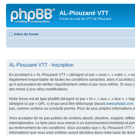
AL-Plouzané VTT
Forum du club de VTT de Plouzané
Index du forum
AL-Plouzané VTT - Inscription
En accédant à « AL-Plouzané VTT » (désigné ici par « nous », « notre », « nos
légalement responsable de toutes les conditions suivantes, alors n’accédez 
qu’il soit prudent de vérifier régulièrement celles-ci par vous-même. Si vou
des mises à jour et/ou modifications.
Notre forum est de type phpBB (désigné ici par « ils », « eux », « leur », « 
(désigné ici par « GPL ») et qui peut être téléchargé depuis
www.phpbb.com
pas, comme contenu ou conduite permis. Pour de plus amples informations a
Vous acceptez de ne pas publier de contenu abusif, obscène, vulgaire, diffam
internationales. Le faire peut vous mener à un bannissement immédiat et perm
au renforcement de ces conditions. Vous acceptez que « AL-Plouzané VTT » sup
informations que vous avez entrées soient stockées dans notre base de donné