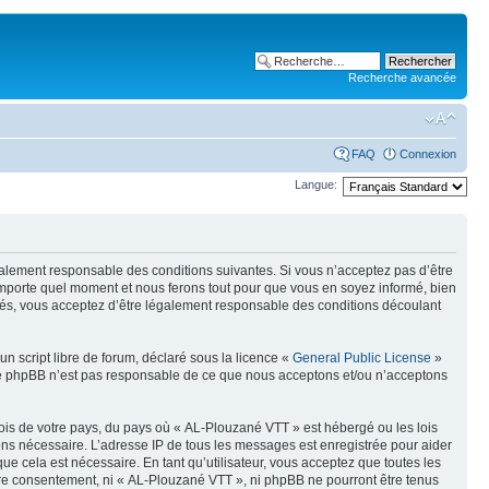
Recherche avancée
FAQ
Connexion
Langue:
également responsable des conditions suivantes. Si vous n’acceptez pas d’être
importe quel moment et nous ferons tout pour que vous en soyez informé, bien
tués, vous acceptez d’être légalement responsable des conditions découlant
n script libre de forum, déclaré sous la licence «
General Public License
»
oupe phpBB n’est pas responsable de ce que nous acceptons et/ou n’acceptons
lois de votre pays, du pays où « AL-Plouzané VTT » est hébergé ou les lois
eons nécessaire. L’adresse IP de tous les messages est enregistrée pour aider
 cela est nécessaire. En tant qu’utilisateur, vous acceptez que toutes les
tre consentement, ni « AL-Plouzané VTT », ni phpBB ne pourront être tenus