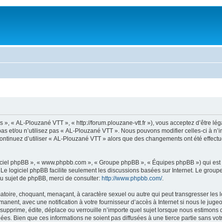
 », « AL-Plouzané VTT », « http://forum.plouzane-vtt.fr »), vous acceptez d’être l
pas et/ou n’utilisez pas « AL-Plouzané VTT ». Nous pouvons modifier celles-ci à n’
s continuez d’utiliser « AL-Plouzané VTT » alors que des changements ont été effec
logiciel phpBB », « www.phpbb.com », « Groupe phpBB », « Équipes phpBB ») qui est u
. Le logiciel phpBB facilite seulement les discussions basées sur Internet. Le gr
u sujet de phpBB, merci de consulter:
http://www.phpbb.com/
.
atoire, choquant, menaçant, à caractère sexuel ou autre qui peut transgresser les 
anent, avec une notification à votre fournisseur d’accès à Internet si nous le jug
prime, édite, déplace ou verrouille n’importe quel sujet lorsque nous estimons que
es. Bien que ces informations ne soient pas diffusées à une tierce partie sans vo