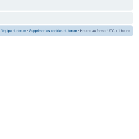
L’équipe du forum
•
Supprimer les cookies du forum
• Heures au format UTC + 1 heure