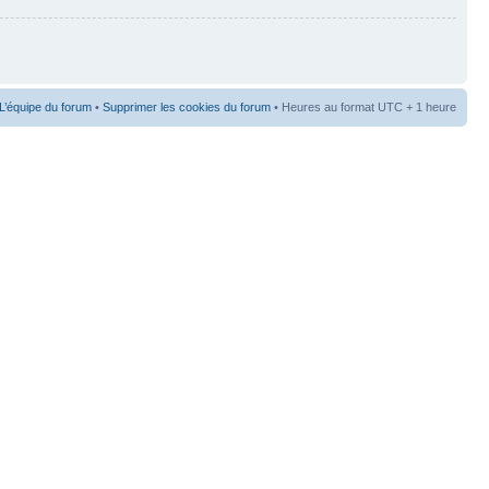
L’équipe du forum
•
Supprimer les cookies du forum
• Heures au format UTC + 1 heure